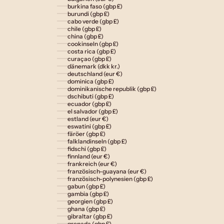
burkina faso (gbp £)
burundi (gbp £)
cabo verde (gbp £)
chile (gbp £)
china (gbp £)
cookinseln (gbp £)
costa rica (gbp £)
curaçao (gbp £)
dänemark (dkk kr.)
deutschland (eur €)
dominica (gbp £)
dominikanische republik (gbp £)
dschibuti (gbp £)
ecuador (gbp £)
el salvador (gbp £)
estland (eur €)
eswatini (gbp £)
färöer (gbp £)
falklandinseln (gbp £)
fidschi (gbp £)
finnland (eur €)
frankreich (eur €)
französisch-guayana (eur €)
französisch-polynesien (gbp £)
gabun (gbp £)
gambia (gbp £)
georgien (gbp £)
ghana (gbp £)
gibraltar (gbp £)
grenada (gbp £)