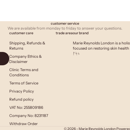
customer service
We are available from monday to friday to answer your questions.
customer care
trade area
our brand
Shipping, Refunds &
Marie Reynolds London is a holis
Returns
focused on restoring skin health 
ᚠᛋᛃ
Company Ethics &
Disclaimer
Clinic Terms and
Conditions
Terms of Service
Privacy Policy
Refund policy
VAT No: 255809186
Company No: 8231187
Withdraw Order
© 2026 - Marie Reynolds London
Powered