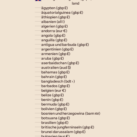
land
ägypten (gbp £)
äquatorialguinea (gbp £)
äthiopien (gbp £)
albanien (all l)
algerien (gbp £)
andorra (eur €)
angola (gbp £)
anguilla (gbp £)
antigua und barbuda (gbp £)
argentinien (gbp £)
armenien (gbp £)
aruba (gbp £)
aserbaidschan (gbp £)
australien (aud $)
bahamas (gbp £)
bahrain (gbp £)
bangladesch (bdt ৳)
barbados (gbp £)
belgien (eur €)
belize (gbp £)
benin (gbp £)
bermuda (gbp £)
bolivien (gbp £)
bosnien und herzegowina (bam км)
botsuana (gbp £)
brasilien (gbp £)
britische jungferninseln (gbp £)
brunei darussalam (gbp £)
bulgarien (eur €)