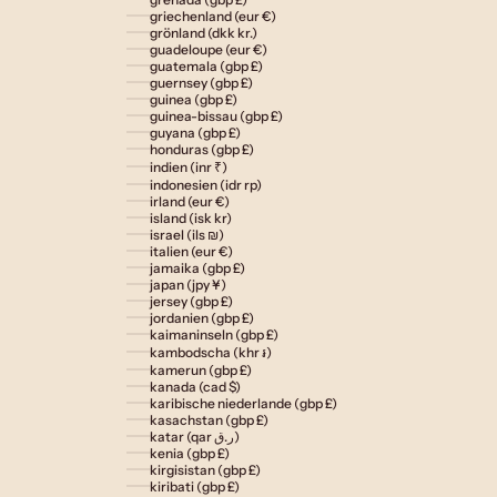
griechenland (eur €)
grönland (dkk kr.)
guadeloupe (eur €)
guatemala (gbp £)
guernsey (gbp £)
guinea (gbp £)
guinea-bissau (gbp £)
guyana (gbp £)
honduras (gbp £)
indien (inr ₹)
indonesien (idr rp)
irland (eur €)
island (isk kr)
israel (ils ₪)
italien (eur €)
jamaika (gbp £)
japan (jpy ¥)
jersey (gbp £)
jordanien (gbp £)
kaimaninseln (gbp £)
kambodscha (khr ៛)
kamerun (gbp £)
kanada (cad $)
karibische niederlande (gbp £)
kasachstan (gbp £)
katar (qar ر.ق)
kenia (gbp £)
kirgisistan (gbp £)
kiribati (gbp £)