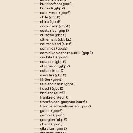
burkina faso (gbp £)
burundi (gbp £)
cabo verde (gbp £)
chile (gbp £)
china (gbp £)
cookinseln (gbp £)
costa rica (gbp £)
curaçao (gbp £)
dänemark (dkk kr.)
deutschland (eur €)
dominica (gbp £)
dominikanische republik (gbp £)
dschibuti (gbp £)
ecuador (gbp £)
el salvador (gbp £)
estland (eur €)
eswatini (gbp £)
färöer (gbp £)
falklandinseln (gbp £)
fidschi (gbp £)
finnland (eur €)
frankreich (eur €)
französisch-guayana (eur €)
französisch-polynesien (gbp £)
gabun (gbp £)
gambia (gbp £)
georgien (gbp £)
ghana (gbp £)
gibraltar (gbp £)
grenada (gbp £)