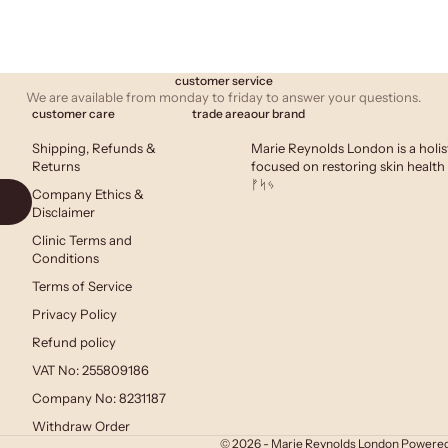
customer service
We are available from monday to friday to answer your questions.
customer care
trade area
our brand
Shipping, Refunds &
Marie Reynolds London is a holis
Returns
focused on restoring skin health 
ᚠᛋᛃ
Company Ethics &
Disclaimer
Clinic Terms and
Conditions
Terms of Service
Privacy Policy
Refund policy
VAT No: 255809186
Company No: 8231187
Withdraw Order
© 2026 - Marie Reynolds London
Powered