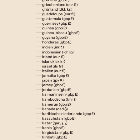
griechenland (eur €)
grönland (dkk kr.)
guadeloupe (eur €)
guatemala (gbp £)
guernsey (gbp £)
guinea (gbp £)
guinea-bissau (gbp £)
guyana (gbp £)
honduras (gbp £)
indien (inr ₹)
indonesien (idr rp)
irland (eur €)
island (isk kr)
israel (ils ₪)
italien (eur €)
jamaika (gbp £)
japan (jpy ¥)
jersey (gbp £)
jordanien (gbp £)
kaimaninseln (gbp £)
kambodscha (khr ៛)
kamerun (gbp £)
kanada (cad $)
karibische niederlande (gbp £)
kasachstan (gbp £)
katar (qar ر.ق)
kenia (gbp £)
kirgisistan (gbp £)
kiribati (gbp £)