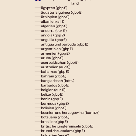
land
ägypten (gbp £)
äquatorialguinea (gbp £)
äthiopien (gbp £)
albanien (all l)
algerien (gbp £)
andorra (eur €)
angola (gbp £)
anguilla (gbp £)
antigua und barbuda (gbp £)
argentinien (gbp £)
armenien (gbp £)
aruba (gbp £)
aserbaidschan (gbp £)
australien (aud $)
bahamas (gbp £)
bahrain (gbp £)
bangladesch (bdt ৳)
barbados (gbp £)
belgien (eur €)
belize (gbp £)
benin (gbp £)
bermuda (gbp £)
bolivien (gbp £)
bosnien und herzegowina (bam км)
botsuana (gbp £)
brasilien (gbp £)
britische jungferninseln (gbp £)
brunei darussalam (gbp £)
bulgarien (eur €)