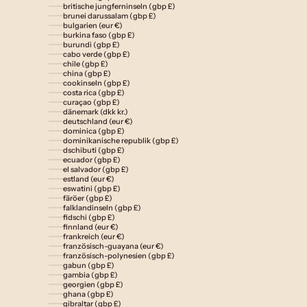
britische jungferninseln (gbp £)
brunei darussalam (gbp £)
bulgarien (eur €)
burkina faso (gbp £)
burundi (gbp £)
cabo verde (gbp £)
chile (gbp £)
china (gbp £)
cookinseln (gbp £)
costa rica (gbp £)
curaçao (gbp £)
dänemark (dkk kr.)
deutschland (eur €)
dominica (gbp £)
dominikanische republik (gbp £)
dschibuti (gbp £)
ecuador (gbp £)
el salvador (gbp £)
estland (eur €)
eswatini (gbp £)
färöer (gbp £)
falklandinseln (gbp £)
fidschi (gbp £)
finnland (eur €)
frankreich (eur €)
französisch-guayana (eur €)
französisch-polynesien (gbp £)
gabun (gbp £)
gambia (gbp £)
georgien (gbp £)
ghana (gbp £)
gibraltar (gbp £)