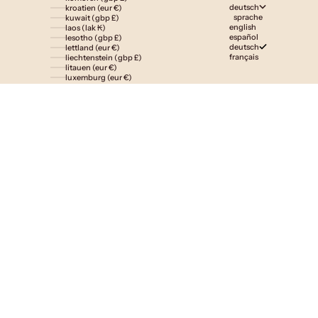
deutsch
kroatien (eur €)
sprache
kuwait (gbp £)
english
laos (lak ₭)
español
lesotho (gbp £)
deutsch
lettland (eur €)
français
liechtenstein (gbp £)
litauen (eur €)
luxemburg (eur €)
madagaskar (gbp £)
malawi (gbp £)
malaysia (myr rm)
malediven (gbp £)
malta (eur €)
marokko (gbp £)
martinique (eur €)
mauretanien (gbp £)
mauritius (gbp £)
mayotte (eur €)
mexiko (gbp £)
monaco (eur €)
mongolei (gbp £)
montenegro (eur €)
montserrat (gbp £)
mosambik (gbp £)
namibia (gbp £)
nauru (gbp £)
nepal (npr rs.)
neukaledonien (gbp £)
neuseeland (nzd $)
nicaragua (gbp £)
niederlande (eur €)
nigeria (gbp £)