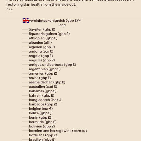
restoring skin health from the inside out.
ᚠᛋᛃ
vereinigtes königreich (gbp £)
land
ägypten (gbp £)
äquatorialguinea (gbp £)
äthiopien (gbp £)
albanien (all l)
algerien (gbp £)
andorra (eur €)
angola (gbp £)
anguilla (gbp £)
antigua und barbuda (gbp £)
argentinien (gbp £)
armenien (gbp £)
aruba (gbp £)
aserbaidschan (gbp £)
australien (aud $)
bahamas (gbp £)
bahrain (gbp £)
bangladesch (bdt ৳)
barbados (gbp £)
belgien (eur €)
belize (gbp £)
benin (gbp £)
bermuda (gbp £)
bolivien (gbp £)
bosnien und herzegowina (bam км)
botsuana (gbp £)
brasilien (gbp £)