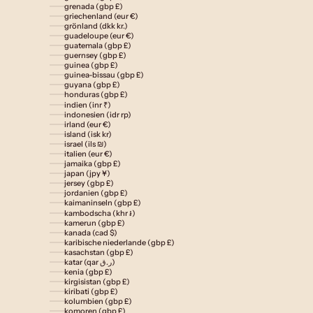
grenada (gbp £)
griechenland (eur €)
grönland (dkk kr.)
guadeloupe (eur €)
guatemala (gbp £)
guernsey (gbp £)
guinea (gbp £)
guinea-bissau (gbp £)
guyana (gbp £)
honduras (gbp £)
indien (inr ₹)
indonesien (idr rp)
irland (eur €)
island (isk kr)
israel (ils ₪)
italien (eur €)
jamaika (gbp £)
japan (jpy ¥)
jersey (gbp £)
jordanien (gbp £)
kaimaninseln (gbp £)
kambodscha (khr ៛)
kamerun (gbp £)
kanada (cad $)
karibische niederlande (gbp £)
kasachstan (gbp £)
katar (qar ر.ق)
kenia (gbp £)
kirgisistan (gbp £)
kiribati (gbp £)
kolumbien (gbp £)
komoren (gbp £)