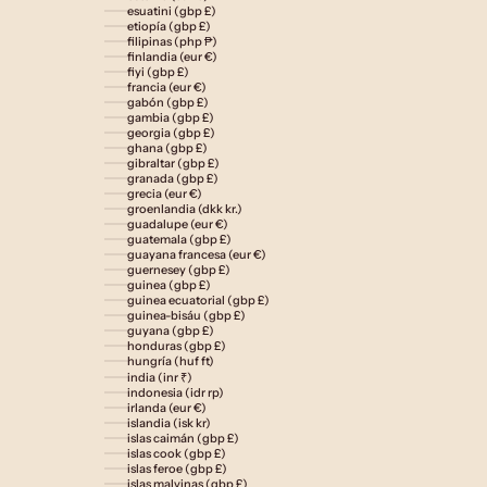
esuatini (gbp £)
etiopía (gbp £)
filipinas (php ₱)
finlandia (eur €)
fiyi (gbp £)
francia (eur €)
gabón (gbp £)
gambia (gbp £)
georgia (gbp £)
ghana (gbp £)
gibraltar (gbp £)
granada (gbp £)
grecia (eur €)
groenlandia (dkk kr.)
guadalupe (eur €)
guatemala (gbp £)
guayana francesa (eur €)
guernesey (gbp £)
guinea (gbp £)
guinea ecuatorial (gbp £)
guinea-bisáu (gbp £)
guyana (gbp £)
honduras (gbp £)
hungría (huf ft)
india (inr ₹)
indonesia (idr rp)
irlanda (eur €)
islandia (isk kr)
islas caimán (gbp £)
islas cook (gbp £)
islas feroe (gbp £)
islas malvinas (gbp £)