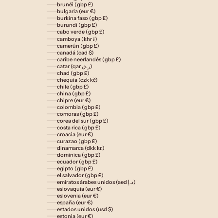
brunéi (gbp £)
bulgaria (eur €)
burkina faso (gbp £)
burundi (gbp £)
cabo verde (gbp £)
camboya (khr ៛)
camerún (gbp £)
canadá (cad $)
caribe neerlandés (gbp £)
catar (qar ر.ق)
chad (gbp £)
chequia (czk kč)
chile (gbp £)
china (gbp £)
chipre (eur €)
colombia (gbp £)
comoras (gbp £)
corea del sur (gbp £)
costa rica (gbp £)
croacia (eur €)
curazao (gbp £)
dinamarca (dkk kr.)
dominica (gbp £)
ecuador (gbp £)
egipto (gbp £)
el salvador (gbp £)
emiratos árabes unidos (aed د.إ)
eslovaquia (eur €)
eslovenia (eur €)
españa (eur €)
estados unidos (usd $)
estonia (eur €)