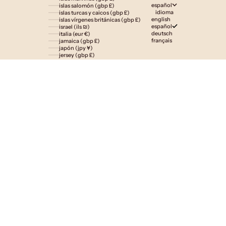
español
islas salomón (gbp £)
idioma
islas turcas y caicos (gbp £)
english
islas vírgenes británicas (gbp £)
español
israel (ils ₪)
deutsch
italia (eur €)
français
jamaica (gbp £)
japón (jpy ¥)
jersey (gbp £)
jordania (gbp £)
kazajistán (gbp £)
kenia (gbp £)
kirguistán (gbp £)
kiribati (gbp £)
kuwait (gbp £)
laos (lak ₭)
lesoto (gbp £)
letonia (eur €)
liechtenstein (gbp £)
lituania (eur €)
luxemburgo (eur €)
macedonia del norte (mkd ден)
madagascar (gbp £)
malasia (myr rm)
malaui (gbp £)
maldivas (gbp £)
malta (eur €)
marruecos (gbp £)
martinica (eur €)
mauricio (gbp £)
mauritania (gbp £)
mayotte (eur €)
méxico (gbp £)