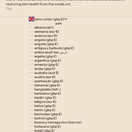
restoring skin health from the inside out.
ᚠᛋᛃ
reino unido (gbp £)
país
albania (all l)
alemania (eur €)
andorra (eur €)
angola (gbp £)
anguila (gbp £)
antigua y barbuda (gbp £)
arabia saudí (sar ر.س)
argelia (gbp £)
argentina (gbp £)
armenia (gbp £)
aruba (gbp £)
australia (aud $)
austria (eur €)
azerbaiyán (gbp £)
bahamas (gbp £)
bangladés (bdt ৳)
barbados (gbp £)
baréin (gbp £)
bélgica (eur €)
belice (gbp £)
benín (gbp £)
bermudas (gbp £)
bolivia (gbp £)
bosnia y herzegovina (bam км)
botsuana (gbp £)
brasil (gbp £)