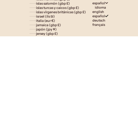
español
islas salomón (gbp £)
idioma
islas turcas y caicos (gbp £)
english
islas vírgenes británicas (gbp £)
español
israel (ils ₪)
deutsch
italia (eur €)
français
jamaica (gbp £)
japón (jpy ¥)
jersey (gbp £)
jordania (gbp £)
kazajistán (gbp £)
kenia (gbp £)
kirguistán (gbp £)
kiribati (gbp £)
kuwait (gbp £)
laos (lak ₭)
lesoto (gbp £)
letonia (eur €)
liechtenstein (gbp £)
lituania (eur €)
luxemburgo (eur €)
macedonia del norte (mkd ден)
madagascar (gbp £)
malasia (myr rm)
malaui (gbp £)
maldivas (gbp £)
malta (eur €)
marruecos (gbp £)
martinica (eur €)
mauricio (gbp £)
mauritania (gbp £)
mayotte (eur €)
méxico (gbp £)