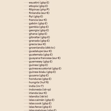
esuatini (gbp £)
etiopía (gbp £)
filipinas (php ₱)
finlandia (eur €)
fiyi (gbp £)
francia (eur €)
gabón (gbp £)
gambia (gbp £)
georgia (gbp £)
ghana (gbp £)
gibraltar (gbp £)
granada (gbp £)
grecia (eur €)
groenlandia (dkk kr.)
guadalupe (eur €)
guatemala (gbp £)
guayana francesa (eur €)
guernesey (gbp £)
guinea (gbp £)
guinea ecuatorial (gbp £)
guinea-bisáu (gbp £)
guyana (gbp £)
honduras (gbp £)
hungría (huf ft)
india (inr ₹)
indonesia (idr rp)
irlanda (eur €)
islandia (isk kr)
islas caimán (gbp £)
islas cook (gbp £)
islas feroe (gbp £)
islas malvinas (gbp £)