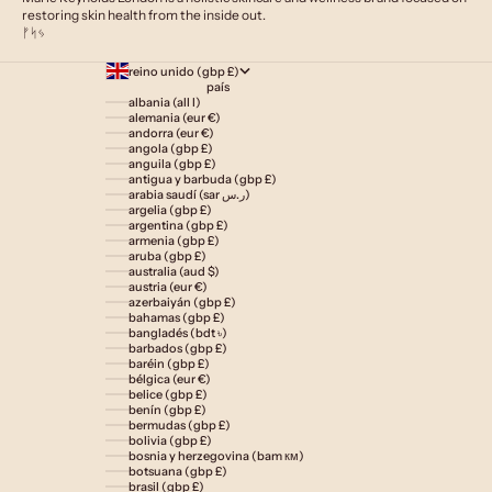
restoring skin health from the inside out.
ᚠᛋᛃ
reino unido (gbp £)
país
albania (all l)
alemania (eur €)
andorra (eur €)
angola (gbp £)
anguila (gbp £)
antigua y barbuda (gbp £)
arabia saudí (sar ر.س)
argelia (gbp £)
argentina (gbp £)
armenia (gbp £)
aruba (gbp £)
australia (aud $)
austria (eur €)
azerbaiyán (gbp £)
bahamas (gbp £)
bangladés (bdt ৳)
barbados (gbp £)
baréin (gbp £)
bélgica (eur €)
belice (gbp £)
benín (gbp £)
bermudas (gbp £)
bolivia (gbp £)
bosnia y herzegovina (bam км)
botsuana (gbp £)
brasil (gbp £)