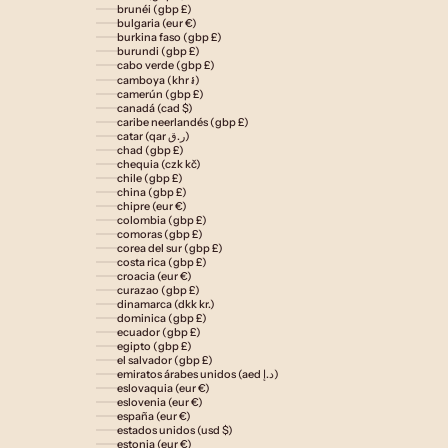
brunéi (gbp £)
bulgaria (eur €)
burkina faso (gbp £)
burundi (gbp £)
cabo verde (gbp £)
camboya (khr ៛)
camerún (gbp £)
canadá (cad $)
caribe neerlandés (gbp £)
catar (qar ر.ق)
chad (gbp £)
chequia (czk kč)
chile (gbp £)
china (gbp £)
chipre (eur €)
colombia (gbp £)
comoras (gbp £)
corea del sur (gbp £)
costa rica (gbp £)
croacia (eur €)
curazao (gbp £)
dinamarca (dkk kr.)
dominica (gbp £)
ecuador (gbp £)
egipto (gbp £)
el salvador (gbp £)
emiratos árabes unidos (aed د.إ)
eslovaquia (eur €)
eslovenia (eur €)
españa (eur €)
estados unidos (usd $)
estonia (eur €)