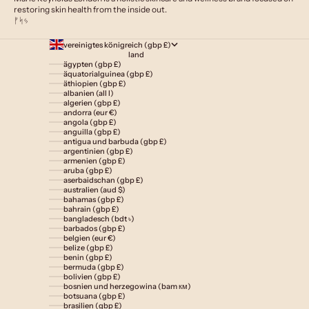
restoring skin health from the inside out.
ᚠᛋᛃ
vereinigtes königreich (gbp £)
land
ägypten (gbp £)
äquatorialguinea (gbp £)
äthiopien (gbp £)
albanien (all l)
algerien (gbp £)
andorra (eur €)
angola (gbp £)
anguilla (gbp £)
antigua und barbuda (gbp £)
argentinien (gbp £)
armenien (gbp £)
aruba (gbp £)
aserbaidschan (gbp £)
australien (aud $)
bahamas (gbp £)
bahrain (gbp £)
bangladesch (bdt ৳)
barbados (gbp £)
belgien (eur €)
belize (gbp £)
benin (gbp £)
bermuda (gbp £)
bolivien (gbp £)
bosnien und herzegowina (bam км)
botsuana (gbp £)
brasilien (gbp £)