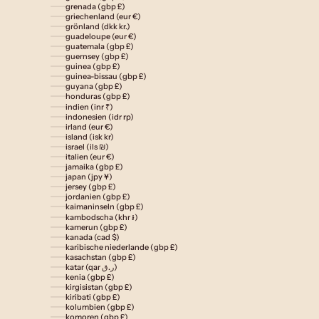
grenada (gbp £)
griechenland (eur €)
grönland (dkk kr.)
guadeloupe (eur €)
guatemala (gbp £)
guernsey (gbp £)
guinea (gbp £)
guinea-bissau (gbp £)
guyana (gbp £)
honduras (gbp £)
indien (inr ₹)
indonesien (idr rp)
irland (eur €)
island (isk kr)
israel (ils ₪)
italien (eur €)
jamaika (gbp £)
japan (jpy ¥)
jersey (gbp £)
jordanien (gbp £)
kaimaninseln (gbp £)
kambodscha (khr ៛)
kamerun (gbp £)
kanada (cad $)
karibische niederlande (gbp £)
kasachstan (gbp £)
katar (qar ر.ق)
kenia (gbp £)
kirgisistan (gbp £)
kiribati (gbp £)
kolumbien (gbp £)
komoren (gbp £)