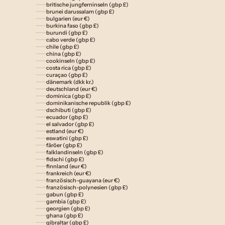
britische jungferninseln (gbp £)
brunei darussalam (gbp £)
bulgarien (eur €)
burkina faso (gbp £)
burundi (gbp £)
cabo verde (gbp £)
chile (gbp £)
china (gbp £)
cookinseln (gbp £)
costa rica (gbp £)
curaçao (gbp £)
dänemark (dkk kr.)
deutschland (eur €)
dominica (gbp £)
dominikanische republik (gbp £)
dschibuti (gbp £)
ecuador (gbp £)
el salvador (gbp £)
estland (eur €)
eswatini (gbp £)
färöer (gbp £)
falklandinseln (gbp £)
fidschi (gbp £)
finnland (eur €)
frankreich (eur €)
französisch-guayana (eur €)
französisch-polynesien (gbp £)
gabun (gbp £)
gambia (gbp £)
georgien (gbp £)
ghana (gbp £)
gibraltar (gbp £)