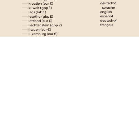
deutsch
kroatien (eur €)
sprache
kuwait (gbp £)
english
laos (lak ₭)
español
lesotho (gbp £)
deutsch
lettland (eur €)
français
liechtenstein (gbp £)
litauen (eur €)
luxemburg (eur €)
madagaskar (gbp £)
malawi (gbp £)
malaysia (myr rm)
malediven (gbp £)
malta (eur €)
marokko (gbp £)
martinique (eur €)
mauretanien (gbp £)
mauritius (gbp £)
mayotte (eur €)
mexiko (gbp £)
monaco (eur €)
mongolei (gbp £)
montenegro (eur €)
montserrat (gbp £)
mosambik (gbp £)
namibia (gbp £)
nauru (gbp £)
nepal (npr rs.)
neukaledonien (gbp £)
neuseeland (nzd $)
nicaragua (gbp £)
niederlande (eur €)
nigeria (gbp £)