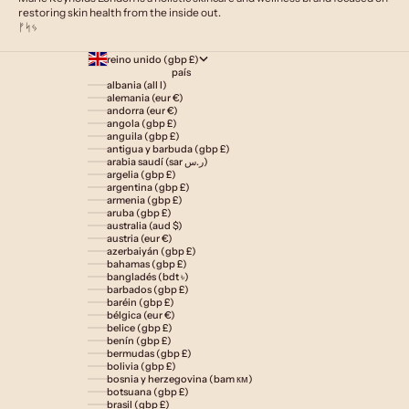
restoring skin health from the inside out.
ᚠᛋᛃ
reino unido (gbp £)
país
albania (all l)
alemania (eur €)
andorra (eur €)
angola (gbp £)
anguila (gbp £)
antigua y barbuda (gbp £)
arabia saudí (sar ر.س)
argelia (gbp £)
argentina (gbp £)
armenia (gbp £)
aruba (gbp £)
australia (aud $)
austria (eur €)
azerbaiyán (gbp £)
bahamas (gbp £)
bangladés (bdt ৳)
barbados (gbp £)
baréin (gbp £)
bélgica (eur €)
belice (gbp £)
benín (gbp £)
bermudas (gbp £)
bolivia (gbp £)
bosnia y herzegovina (bam км)
botsuana (gbp £)
brasil (gbp £)