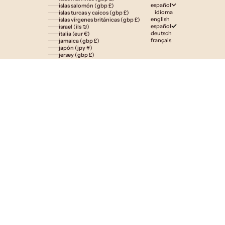
español
islas salomón (gbp £)
idioma
islas turcas y caicos (gbp £)
english
islas vírgenes británicas (gbp £)
español
israel (ils ₪)
deutsch
italia (eur €)
français
jamaica (gbp £)
japón (jpy ¥)
jersey (gbp £)
jordania (gbp £)
kazajistán (gbp £)
kenia (gbp £)
kirguistán (gbp £)
kiribati (gbp £)
kuwait (gbp £)
laos (lak ₭)
lesoto (gbp £)
letonia (eur €)
liechtenstein (gbp £)
lituania (eur €)
luxemburgo (eur €)
macedonia del norte (mkd ден)
madagascar (gbp £)
malasia (myr rm)
malaui (gbp £)
maldivas (gbp £)
malta (eur €)
marruecos (gbp £)
martinica (eur €)
mauricio (gbp £)
mauritania (gbp £)
mayotte (eur €)
méxico (gbp £)