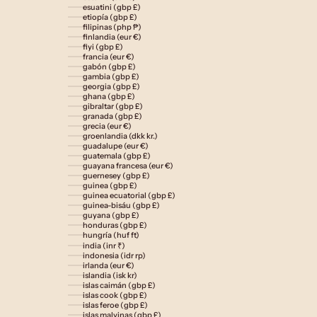
esuatini (gbp £)
etiopía (gbp £)
filipinas (php ₱)
finlandia (eur €)
fiyi (gbp £)
francia (eur €)
gabón (gbp £)
gambia (gbp £)
georgia (gbp £)
ghana (gbp £)
gibraltar (gbp £)
granada (gbp £)
grecia (eur €)
groenlandia (dkk kr.)
guadalupe (eur €)
guatemala (gbp £)
guayana francesa (eur €)
guernesey (gbp £)
guinea (gbp £)
guinea ecuatorial (gbp £)
guinea-bisáu (gbp £)
guyana (gbp £)
honduras (gbp £)
hungría (huf ft)
india (inr ₹)
indonesia (idr rp)
irlanda (eur €)
islandia (isk kr)
islas caimán (gbp £)
islas cook (gbp £)
islas feroe (gbp £)
islas malvinas (gbp £)