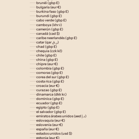
brunéi (gbp £)
bulgaria (eur €)
burkina faso (gbp £)
burundi (gbp £)
cabo verde (gbp £)
camboya (khr ៛)
camerún (gbp £)
canadá (cad $)
caribe neerlandés (gbp £)
catar (qar ر.ق)
chad (gbp £)
chequia (czk kč)
chile (gbp £)
china (gbp £)
chipre (eur €)
colombia (gbp £)
comoras (gbp £)
corea del sur (gbp £)
costa rica (gbp £)
croacia (eur €)
curazao (gbp £)
dinamarca (dkk kr.)
dominica (gbp £)
ecuador (gbp £)
egipto (gbp £)
el salvador (gbp £)
emiratos árabes unidos (aed د.إ)
eslovaquia (eur €)
eslovenia (eur €)
españa (eur €)
estados unidos (usd $)
estonia (eur €)