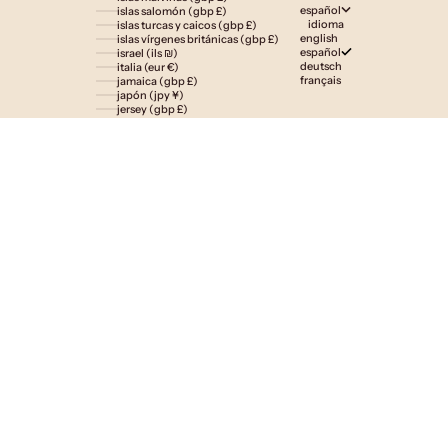
español
islas salomón (gbp £)
idioma
islas turcas y caicos (gbp £)
english
islas vírgenes británicas (gbp £)
español
israel (ils ₪)
deutsch
italia (eur €)
français
jamaica (gbp £)
japón (jpy ¥)
jersey (gbp £)
jordania (gbp £)
kazajistán (gbp £)
kenia (gbp £)
kirguistán (gbp £)
kiribati (gbp £)
kuwait (gbp £)
laos (lak ₭)
lesoto (gbp £)
letonia (eur €)
liechtenstein (gbp £)
lituania (eur €)
luxemburgo (eur €)
macedonia del norte (mkd ден)
madagascar (gbp £)
malasia (myr rm)
malaui (gbp £)
maldivas (gbp £)
malta (eur €)
marruecos (gbp £)
martinica (eur €)
mauricio (gbp £)
mauritania (gbp £)
mayotte (eur €)
méxico (gbp £)