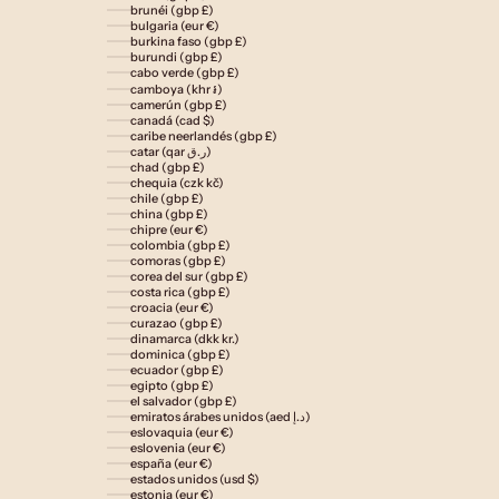
brunéi (gbp £)
bulgaria (eur €)
burkina faso (gbp £)
burundi (gbp £)
cabo verde (gbp £)
camboya (khr ៛)
camerún (gbp £)
canadá (cad $)
caribe neerlandés (gbp £)
catar (qar ر.ق)
chad (gbp £)
chequia (czk kč)
chile (gbp £)
china (gbp £)
chipre (eur €)
colombia (gbp £)
comoras (gbp £)
corea del sur (gbp £)
costa rica (gbp £)
croacia (eur €)
curazao (gbp £)
dinamarca (dkk kr.)
dominica (gbp £)
ecuador (gbp £)
egipto (gbp £)
el salvador (gbp £)
emiratos árabes unidos (aed د.إ)
eslovaquia (eur €)
eslovenia (eur €)
españa (eur €)
estados unidos (usd $)
estonia (eur €)