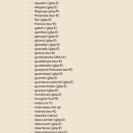
esuatini (gbp £)
etiopía (gbp £)
filipinas (php ₱)
finlandia (eur €)
fiyi (gbp £)
francia (eur €)
gabón (gbp £)
gambia (gbp £)
georgia (gbp £)
ghana (gbp £)
gibraltar (gbp £)
granada (gbp £)
grecia (eur €)
groenlandia (dkk kr.)
guadalupe (eur €)
guatemala (gbp £)
guayana francesa (eur €)
guernesey (gbp £)
guinea (gbp £)
guinea ecuatorial (gbp £)
guinea-bisáu (gbp £)
guyana (gbp £)
honduras (gbp £)
hungría (huf ft)
india (inr ₹)
indonesia (idr rp)
irlanda (eur €)
islandia (isk kr)
islas caimán (gbp £)
islas cook (gbp £)
islas feroe (gbp £)
islas malvinas (gbp £)