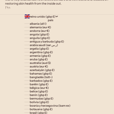
restoring skin health from the inside out.
ᚠᛋᛃ
reino unido (gbp £)
país
albania (all l)
alemania (eur €)
andorra (eur €)
angola (gbp £)
anguila (gbp £)
antigua y barbuda (gbp £)
arabia saudí (sar ر.س)
argelia (gbp £)
argentina (gbp £)
armenia (gbp £)
aruba (gbp £)
australia (aud $)
austria (eur €)
azerbaiyán (gbp £)
bahamas (gbp £)
bangladés (bdt ৳)
barbados (gbp £)
baréin (gbp £)
bélgica (eur €)
belice (gbp £)
benín (gbp £)
bermudas (gbp £)
bolivia (gbp £)
bosnia y herzegovina (bam км)
botsuana (gbp £)
brasil (gbp £)