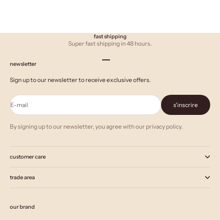
fast shipping
Super fast shipping in 48 hours.
Aller à l'élément 1
Aller à l'élément 2
Aller à l'élément 3
newsletter
Sign up to our newsletter to receive exclusive offers.
E-mail
s'inscrire
By signing up to our newsletter, you agree with our privacy policy.
customer care
trade area
our brand