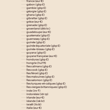
france (eur €)
gabon (gbp £)
gambie (gbp £)
géorgie (gbp £)
ghana (gbp £)
gibraltar (gbp £)
grèce (eur €)
grenade (gbp £)
groenland (dkk kr.)
guadeloupe (eur €)
guatemala (gbp £)
guernesey (gbp £)
guinée (gbp £)
guinée équatoriale (gbp £)
guinée-bissau (gbp £)
guyana (gbp £)
guyane française (eur €)
honduras (gbp £)
hongrie (huf ft)
îles caïmans (gbp £)
îles cook (gbp £)
îles féroé (gbp £)
îles malouines (gbp £)
îles salomon (gbp £)
îles turques-et-caïques (gbp £)
îles vierges britanniques (gbp £)
inde (inr ₹)
indonésie (idr rp)
irlande (eur €)
islande (isk kr)
israël (ils ₪)
italie (eur €)