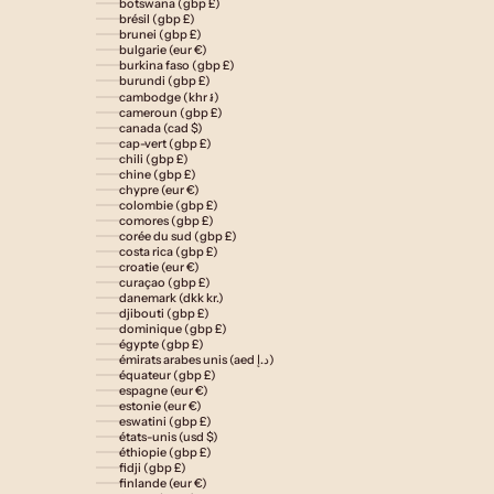
botswana (gbp £)
brésil (gbp £)
brunei (gbp £)
bulgarie (eur €)
burkina faso (gbp £)
burundi (gbp £)
cambodge (khr ៛)
cameroun (gbp £)
canada (cad $)
cap-vert (gbp £)
chili (gbp £)
chine (gbp £)
chypre (eur €)
colombie (gbp £)
comores (gbp £)
corée du sud (gbp £)
costa rica (gbp £)
croatie (eur €)
curaçao (gbp £)
danemark (dkk kr.)
djibouti (gbp £)
dominique (gbp £)
égypte (gbp £)
émirats arabes unis (aed د.إ)
équateur (gbp £)
espagne (eur €)
estonie (eur €)
eswatini (gbp £)
états-unis (usd $)
éthiopie (gbp £)
fidji (gbp £)
finlande (eur €)