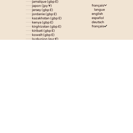
jamaïque (gbp £)
français
japon (jpy ¥)
langue
jersey (gbp £)
english
jordanie (gbp £)
español
kazakhstan (gbp £)
deutsch
kenya (gbp £)
français
kirghizstan (gbp £)
kiribati (gbp £)
koweït (gbp £)
la réunion (eur €)
laos (lak ₭)
lesotho (gbp £)
lettonie (eur €)
liechtenstein (gbp £)
lituanie (eur €)
luxembourg (eur €)
macédoine du nord (mkd ден)
madagascar (gbp £)
malaisie (myr rm)
malawi (gbp £)
maldives (gbp £)
malte (eur €)
maroc (gbp £)
martinique (eur €)
maurice (gbp £)
mauritanie (gbp £)
mayotte (eur €)
mexique (gbp £)
moldavie (mdl l)
monaco (eur €)
mongolie (gbp £)
monténégro (eur €)