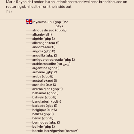
Marie Reynolds London is a holistic skincare and wellness brand focused on
restoring skin health from the inside out.
ᚠᛋᛃ
royaume-uni (gbp £)
pays
afrique du sud (gbp £)
albanie (all l)
algérie (gbp £)
allemagne (eur €)
andorre (eur €)
angola (gbp £)
anguilla (gbp £)
antigua-et-barbuda (gbp £)
arabie saoudite (sar ر.س)
argentine (gbp £)
arménie (gbp £)
aruba (gbp £)
australie (aud $)
autriche (eur €)
azerbaïdjan (gbp £)
bahamas (gbp £)
bahreïn (gbp £)
bangladesh (bdt ৳)
barbade (gbp £)
belgique (eur €)
belize (gbp £)
bénin (gbp £)
bermudes (gbp £)
bolivie (gbp £)
bosnie-herzégovine (bam км)