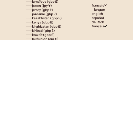
jamaïque (gbp £)
français
japon (jpy ¥)
langue
jersey (gbp £)
english
jordanie (gbp £)
español
kazakhstan (gbp £)
deutsch
kenya (gbp £)
français
kirghizstan (gbp £)
kiribati (gbp £)
koweït (gbp £)
la réunion (eur €)
laos (lak ₭)
lesotho (gbp £)
lettonie (eur €)
liechtenstein (gbp £)
lituanie (eur €)
luxembourg (eur €)
macédoine du nord (mkd ден)
madagascar (gbp £)
malaisie (myr rm)
malawi (gbp £)
maldives (gbp £)
malte (eur €)
maroc (gbp £)
martinique (eur €)
maurice (gbp £)
mauritanie (gbp £)
mayotte (eur €)
mexique (gbp £)
moldavie (mdl l)
monaco (eur €)
mongolie (gbp £)
monténégro (eur €)