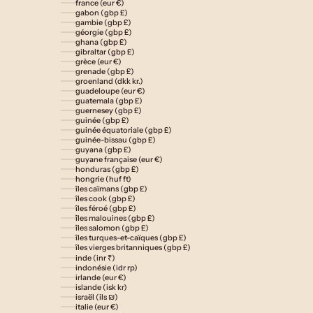
france (eur €)
gabon (gbp £)
gambie (gbp £)
géorgie (gbp £)
ghana (gbp £)
gibraltar (gbp £)
grèce (eur €)
grenade (gbp £)
groenland (dkk kr.)
guadeloupe (eur €)
guatemala (gbp £)
guernesey (gbp £)
guinée (gbp £)
guinée équatoriale (gbp £)
guinée-bissau (gbp £)
guyana (gbp £)
guyane française (eur €)
honduras (gbp £)
hongrie (huf ft)
îles caïmans (gbp £)
îles cook (gbp £)
îles féroé (gbp £)
îles malouines (gbp £)
îles salomon (gbp £)
îles turques-et-caïques (gbp £)
îles vierges britanniques (gbp £)
inde (inr ₹)
indonésie (idr rp)
irlande (eur €)
islande (isk kr)
israël (ils ₪)
italie (eur €)