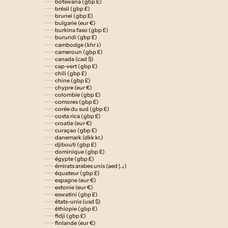
botswana (gbp £)
brésil (gbp £)
brunei (gbp £)
bulgarie (eur €)
burkina faso (gbp £)
burundi (gbp £)
cambodge (khr ៛)
cameroun (gbp £)
canada (cad $)
cap-vert (gbp £)
chili (gbp £)
chine (gbp £)
chypre (eur €)
colombie (gbp £)
comores (gbp £)
corée du sud (gbp £)
costa rica (gbp £)
croatie (eur €)
curaçao (gbp £)
danemark (dkk kr.)
djibouti (gbp £)
dominique (gbp £)
égypte (gbp £)
émirats arabes unis (aed د.إ)
équateur (gbp £)
espagne (eur €)
estonie (eur €)
eswatini (gbp £)
états-unis (usd $)
éthiopie (gbp £)
fidji (gbp £)
finlande (eur €)