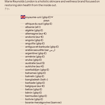
Marie Reynolds London is a holistic skincare and wellness brand focused on
restoring skin health from the inside out.
ᚠᛋᛃ
royaume-uni (gbp £)
pays
afrique du sud (gbp £)
albanie (all l)
algérie (gbp £)
allemagne (eur €)
andorre (eur €)
angola (gbp £)
anguilla (gbp £)
antigua-et-barbuda (gbp £)
arabie saoudite (sar ر.س)
argentine (gbp £)
arménie (gbp £)
aruba (gbp £)
australie (aud $)
autriche (eur €)
azerbaïdjan (gbp £)
bahamas (gbp £)
bahreïn (gbp £)
bangladesh (bdt ৳)
barbade (gbp £)
belgique (eur €)
belize (gbp £)
bénin (gbp £)
bermudes (gbp £)
bolivie (gbp £)
bosnie-herzégovine (bam км)