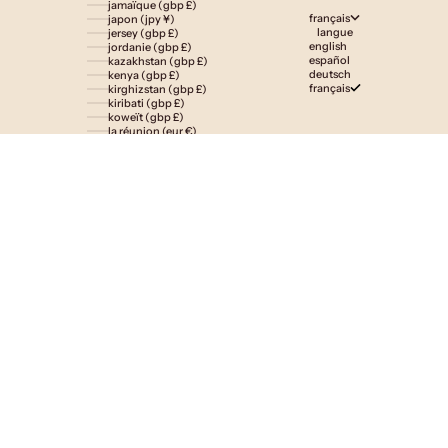
jamaïque (gbp £)
français
japon (jpy ¥)
langue
jersey (gbp £)
english
jordanie (gbp £)
español
kazakhstan (gbp £)
deutsch
kenya (gbp £)
français
kirghizstan (gbp £)
kiribati (gbp £)
koweït (gbp £)
la réunion (eur €)
laos (lak ₭)
lesotho (gbp £)
lettonie (eur €)
liechtenstein (gbp £)
lituanie (eur €)
luxembourg (eur €)
macédoine du nord (mkd ден)
madagascar (gbp £)
malaisie (myr rm)
malawi (gbp £)
maldives (gbp £)
malte (eur €)
maroc (gbp £)
martinique (eur €)
maurice (gbp £)
mauritanie (gbp £)
mayotte (eur €)
mexique (gbp £)
moldavie (mdl l)
monaco (eur €)
mongolie (gbp £)
monténégro (eur €)