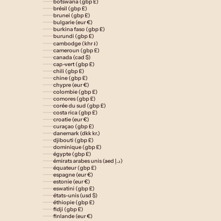
botswana (gbp £)
brésil (gbp £)
brunei (gbp £)
bulgarie (eur €)
burkina faso (gbp £)
burundi (gbp £)
cambodge (khr ៛)
cameroun (gbp £)
canada (cad $)
cap-vert (gbp £)
chili (gbp £)
chine (gbp £)
chypre (eur €)
colombie (gbp £)
comores (gbp £)
corée du sud (gbp £)
costa rica (gbp £)
croatie (eur €)
curaçao (gbp £)
danemark (dkk kr.)
djibouti (gbp £)
dominique (gbp £)
égypte (gbp £)
émirats arabes unis (aed د.إ)
équateur (gbp £)
espagne (eur €)
estonie (eur €)
eswatini (gbp £)
états-unis (usd $)
éthiopie (gbp £)
fidji (gbp £)
finlande (eur €)