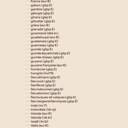
france (eur €)
gabon (gbp £)
gambie (gbp £)
géorgie (gbp £)
ghana (gbp £)
gibraltar (gbp £)
grèce (eur €)
grenade (gbp £)
groenland (dkk kr.)
guadeloupe (eur €)
guatemala (gbp £)
guernesey (gbp £)
guinée (gbp £)
guinée équatoriale (gbp £)
guinée-bissau (gbp £)
guyana (gbp £)
guyane française (eur €)
honduras (gbp £)
hongrie (huf ft)
îles caïmans (gbp £)
îles cook (gbp £)
îles féroé (gbp £)
îles malouines (gbp £)
îles salomon (gbp £)
îles turques-et-caïques (gbp £)
îles vierges britanniques (gbp £)
inde (inr ₹)
indonésie (idr rp)
irlande (eur €)
islande (isk kr)
israël (ils ₪)
italie (eur €)