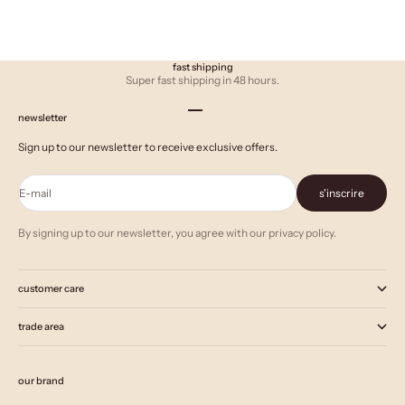
fast shipping
Super fast shipping in 48 hours.
Aller à l'élément 1
Aller à l'élément 2
Aller à l'élément 3
newsletter
Sign up to our newsletter to receive exclusive offers.
E-mail
s'inscrire
By signing up to our newsletter, you agree with our privacy policy.
customer care
trade area
our brand