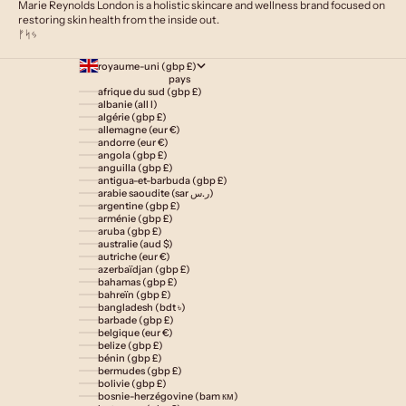
Marie Reynolds London is a holistic skincare and wellness brand focused on
restoring skin health from the inside out.
ᚠᛋᛃ
royaume-uni (gbp £)
pays
afrique du sud (gbp £)
albanie (all l)
algérie (gbp £)
allemagne (eur €)
andorre (eur €)
angola (gbp £)
anguilla (gbp £)
antigua-et-barbuda (gbp £)
arabie saoudite (sar ر.س)
argentine (gbp £)
arménie (gbp £)
aruba (gbp £)
australie (aud $)
autriche (eur €)
azerbaïdjan (gbp £)
bahamas (gbp £)
bahreïn (gbp £)
bangladesh (bdt ৳)
barbade (gbp £)
belgique (eur €)
belize (gbp £)
bénin (gbp £)
bermudes (gbp £)
bolivie (gbp £)
bosnie-herzégovine (bam км)