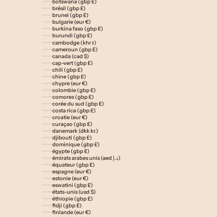
botswana (gbp £)
brésil (gbp £)
brunei (gbp £)
bulgarie (eur €)
burkina faso (gbp £)
burundi (gbp £)
cambodge (khr ៛)
cameroun (gbp £)
canada (cad $)
cap-vert (gbp £)
chili (gbp £)
chine (gbp £)
chypre (eur €)
colombie (gbp £)
comores (gbp £)
corée du sud (gbp £)
costa rica (gbp £)
croatie (eur €)
curaçao (gbp £)
danemark (dkk kr.)
djibouti (gbp £)
dominique (gbp £)
égypte (gbp £)
émirats arabes unis (aed د.إ)
équateur (gbp £)
espagne (eur €)
estonie (eur €)
eswatini (gbp £)
états-unis (usd $)
éthiopie (gbp £)
fidji (gbp £)
finlande (eur €)