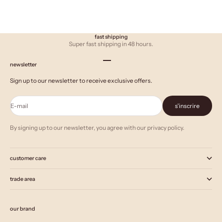
fast shipping
Super fast shipping in 48 hours.
Aller à l'élément 1
Aller à l'élément 2
Aller à l'élément 3
newsletter
Sign up to our newsletter to receive exclusive offers.
E-mail
s'inscrire
By signing up to our newsletter, you agree with our privacy policy.
customer care
trade area
our brand