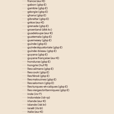
france (eur €)
gabon (gbp £)
gambie (gbp £)
géorgie (gbp £)
ghana (gbp £)
gibraltar (gbp £)
grèce (eur €)
grenade (gbp £)
groenland (dkk kr.)
guadeloupe (eur €)
guatemala (gbp £)
guernesey (gbp £)
guinée (gbp £)
guinée équatoriale (gbp £)
guinée-bissau (gbp £)
guyana (gbp £)
guyane française (eur €)
honduras (gbp £)
hongrie (huf ft)
îles caïmans (gbp £)
îles cook (gbp £)
îles féroé (gbp £)
îles malouines (gbp £)
îles salomon (gbp £)
îles turques-et-caïques (gbp £)
îles vierges britanniques (gbp £)
inde (inr ₹)
indonésie (idr rp)
irlande (eur €)
islande (isk kr)
israël (ils ₪)
italie (eur €)