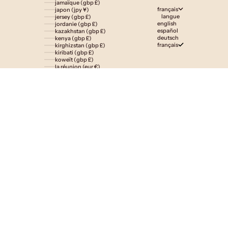
jamaïque (gbp £)
français
japon (jpy ¥)
langue
jersey (gbp £)
english
jordanie (gbp £)
español
kazakhstan (gbp £)
deutsch
kenya (gbp £)
français
kirghizstan (gbp £)
kiribati (gbp £)
koweït (gbp £)
la réunion (eur €)
laos (lak ₭)
lesotho (gbp £)
lettonie (eur €)
liechtenstein (gbp £)
lituanie (eur €)
luxembourg (eur €)
macédoine du nord (mkd ден)
madagascar (gbp £)
malaisie (myr rm)
malawi (gbp £)
maldives (gbp £)
malte (eur €)
maroc (gbp £)
martinique (eur €)
maurice (gbp £)
mauritanie (gbp £)
mayotte (eur €)
mexique (gbp £)
moldavie (mdl l)
monaco (eur €)
mongolie (gbp £)
monténégro (eur €)