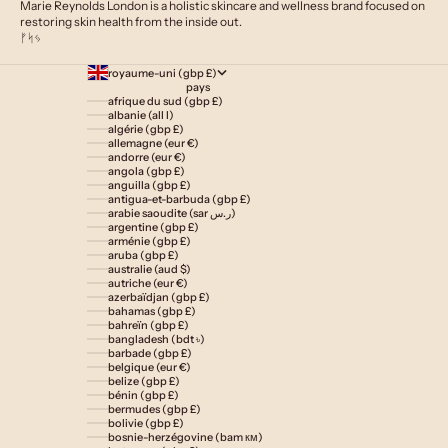
Marie Reynolds London is a holistic skincare and wellness brand focused on
restoring skin health from the inside out.
ᚠᛋᛃ
royaume-uni (gbp £)
pays
afrique du sud (gbp £)
albanie (all l)
algérie (gbp £)
allemagne (eur €)
andorre (eur €)
angola (gbp £)
anguilla (gbp £)
antigua-et-barbuda (gbp £)
arabie saoudite (sar ر.س)
argentine (gbp £)
arménie (gbp £)
aruba (gbp £)
australie (aud $)
autriche (eur €)
azerbaïdjan (gbp £)
bahamas (gbp £)
bahreïn (gbp £)
bangladesh (bdt ৳)
barbade (gbp £)
belgique (eur €)
belize (gbp £)
bénin (gbp £)
bermudes (gbp £)
bolivie (gbp £)
bosnie-herzégovine (bam км)