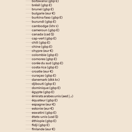
botswana (gbp £)
brésil (gbp £)
brunei (gbp £)
bulgarie (eur €)
burkina faso (gbp £)
burundi (gbp £)
cambodge (khr ៛)
cameroun (gbp £)
canada (cad $)
cap-vert (gbp £)
chili (gbp £)
chine (gbp £)
chypre (eur €)
colombie (gbp £)
comores (gbp £)
corée du sud (gbp £)
costa rica (gbp £)
croatie (eur €)
curaçao (gbp £)
danemark (dkk kr.)
djibouti (gbp £)
dominique (gbp £)
égypte (gbp £)
émirats arabes unis (aed د.إ)
équateur (gbp £)
espagne (eur €)
estonie (eur €)
eswatini (gbp £)
états-unis (usd $)
éthiopie (gbp £)
fidji (gbp £)
finlande (eur €)