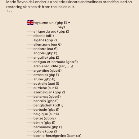
Marie Reynolds London is a holistic skincare and wellness brand focused on
restoring skin health from the inside out.
ᚠᛋᛃ
royaume-uni (gbp £)
pays
afrique du sud (gbp £)
albanie (all l)
algérie (gbp £)
allemagne (eur €)
andorre (eur €)
angola (gbp £)
anguilla (gbp £)
antigua-et-barbuda (gbp £)
arabie saoudite (sar ر.س)
argentine (gbp £)
arménie (gbp £)
aruba (gbp £)
australie (aud $)
autriche (eur €)
azerbaïdjan (gbp £)
bahamas (gbp £)
bahreïn (gbp £)
bangladesh (bdt ৳)
barbade (gbp £)
belgique (eur €)
belize (gbp £)
bénin (gbp £)
bermudes (gbp £)
bolivie (gbp £)
bosnie-herzégovine (bam км)