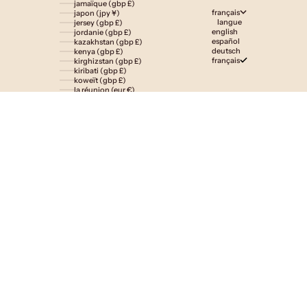
jamaïque (gbp £)
français
japon (jpy ¥)
langue
jersey (gbp £)
english
jordanie (gbp £)
español
kazakhstan (gbp £)
deutsch
kenya (gbp £)
français
kirghizstan (gbp £)
kiribati (gbp £)
koweït (gbp £)
la réunion (eur €)
laos (lak ₭)
lesotho (gbp £)
lettonie (eur €)
liechtenstein (gbp £)
lituanie (eur €)
luxembourg (eur €)
macédoine du nord (mkd ден)
madagascar (gbp £)
malaisie (myr rm)
malawi (gbp £)
maldives (gbp £)
malte (eur €)
maroc (gbp £)
martinique (eur €)
maurice (gbp £)
mauritanie (gbp £)
mayotte (eur €)
mexique (gbp £)
moldavie (mdl l)
monaco (eur €)
mongolie (gbp £)
monténégro (eur €)