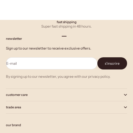
fast shipping
Super fast shipping in 48 hours.
Aller à l'élément 1
Aller à l'élément 2
Aller à l'élément 3
newsletter
Sign up to our newsletter to receive exclusive offers.
E-mail
s'inscrire
By signing up to our newsletter, you agree with our privacy policy.
customer care
trade area
our brand