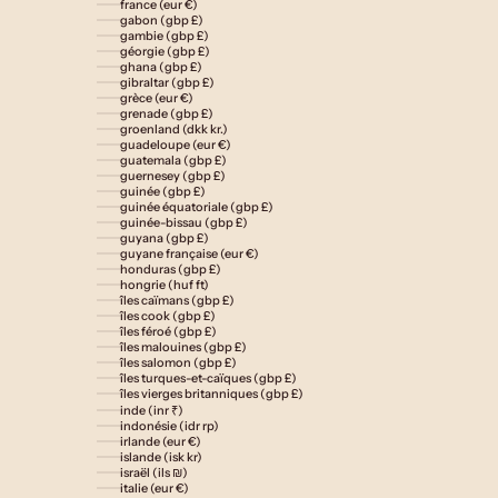
france (eur €)
gabon (gbp £)
gambie (gbp £)
géorgie (gbp £)
ghana (gbp £)
gibraltar (gbp £)
grèce (eur €)
grenade (gbp £)
groenland (dkk kr.)
guadeloupe (eur €)
guatemala (gbp £)
guernesey (gbp £)
guinée (gbp £)
guinée équatoriale (gbp £)
guinée-bissau (gbp £)
guyana (gbp £)
guyane française (eur €)
honduras (gbp £)
hongrie (huf ft)
îles caïmans (gbp £)
îles cook (gbp £)
îles féroé (gbp £)
îles malouines (gbp £)
îles salomon (gbp £)
îles turques-et-caïques (gbp £)
îles vierges britanniques (gbp £)
inde (inr ₹)
indonésie (idr rp)
irlande (eur €)
islande (isk kr)
israël (ils ₪)
italie (eur €)