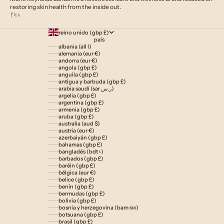
restoring skin health from the inside out.
ᚠᛋᛃ
reino unido (gbp £)
país
albania (all l)
alemania (eur €)
andorra (eur €)
angola (gbp £)
anguila (gbp £)
antigua y barbuda (gbp £)
arabia saudí (sar ر.س)
argelia (gbp £)
argentina (gbp £)
armenia (gbp £)
aruba (gbp £)
australia (aud $)
austria (eur €)
azerbaiyán (gbp £)
bahamas (gbp £)
bangladés (bdt ৳)
barbados (gbp £)
baréin (gbp £)
bélgica (eur €)
belice (gbp £)
benín (gbp £)
bermudas (gbp £)
bolivia (gbp £)
bosnia y herzegovina (bam км)
botsuana (gbp £)
brasil (gbp £)