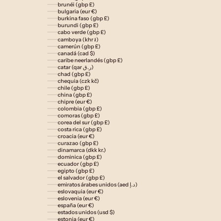
brunéi (gbp £)
bulgaria (eur €)
burkina faso (gbp £)
burundi (gbp £)
cabo verde (gbp £)
camboya (khr ៛)
camerún (gbp £)
canadá (cad $)
caribe neerlandés (gbp £)
catar (qar ر.ق)
chad (gbp £)
chequia (czk kč)
chile (gbp £)
china (gbp £)
chipre (eur €)
colombia (gbp £)
comoras (gbp £)
corea del sur (gbp £)
costa rica (gbp £)
croacia (eur €)
curazao (gbp £)
dinamarca (dkk kr.)
dominica (gbp £)
ecuador (gbp £)
egipto (gbp £)
el salvador (gbp £)
emiratos árabes unidos (aed د.إ)
eslovaquia (eur €)
eslovenia (eur €)
españa (eur €)
estados unidos (usd $)
estonia (eur €)