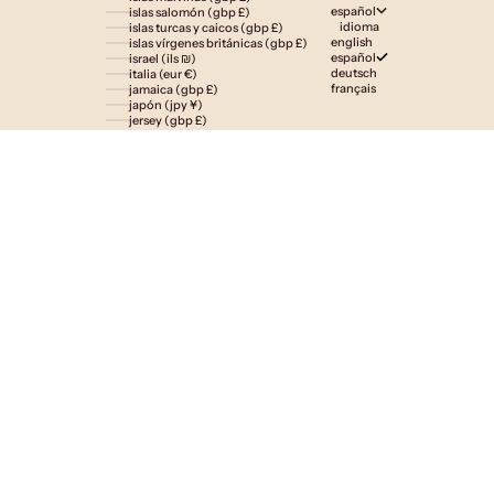
español
islas salomón (gbp £)
idioma
islas turcas y caicos (gbp £)
english
islas vírgenes británicas (gbp £)
español
israel (ils ₪)
deutsch
italia (eur €)
français
jamaica (gbp £)
japón (jpy ¥)
jersey (gbp £)
jordania (gbp £)
kazajistán (gbp £)
kenia (gbp £)
kirguistán (gbp £)
kiribati (gbp £)
kuwait (gbp £)
laos (lak ₭)
lesoto (gbp £)
letonia (eur €)
liechtenstein (gbp £)
lituania (eur €)
luxemburgo (eur €)
macedonia del norte (mkd ден)
madagascar (gbp £)
malasia (myr rm)
malaui (gbp £)
maldivas (gbp £)
malta (eur €)
marruecos (gbp £)
martinica (eur €)
mauricio (gbp £)
mauritania (gbp £)
mayotte (eur €)
méxico (gbp £)