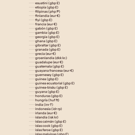
esuatini (gbp £)
etiopía (gbp £)
filipinas (php ₱)
finlandia (eur €)
fiyi (gbp £)
francia (eur €)
gabón (gbp £)
gambia (gbp £)
georgia (gbp £)
ghana (gbp £)
gibraltar (gbp £)
granada (gbp £)
grecia (eur €)
groenlandia (dkk kr.)
guadalupe (eur €)
guatemala (gbp £)
guayana francesa (eur €)
guernesey (gbp £)
guinea (gbp £)
guinea ecuatorial (gbp £)
guinea-bisáu (gbp £)
guyana (gbp £)
honduras (gbp £)
hungría (huf ft)
india (inr ₹)
indonesia (idr rp)
irlanda (eur €)
islandia (isk kr)
islas caimán (gbp £)
islas cook (gbp £)
islas feroe (gbp £)
islas malvinas (gbp £)