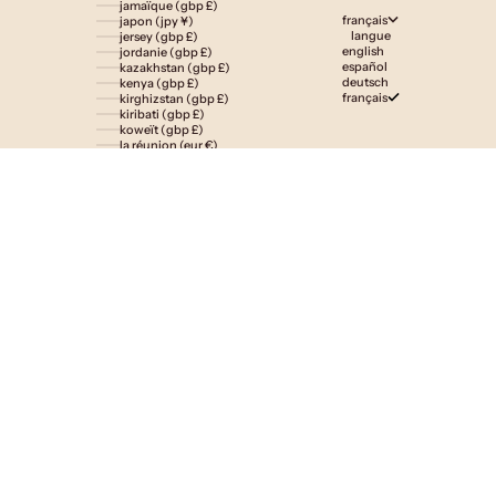
jamaïque (gbp £)
français
japon (jpy ¥)
langue
jersey (gbp £)
english
jordanie (gbp £)
español
kazakhstan (gbp £)
deutsch
kenya (gbp £)
français
kirghizstan (gbp £)
kiribati (gbp £)
koweït (gbp £)
la réunion (eur €)
laos (lak ₭)
lesotho (gbp £)
lettonie (eur €)
liechtenstein (gbp £)
lituanie (eur €)
luxembourg (eur €)
macédoine du nord (mkd ден)
madagascar (gbp £)
malaisie (myr rm)
malawi (gbp £)
maldives (gbp £)
malte (eur €)
maroc (gbp £)
martinique (eur €)
maurice (gbp £)
mauritanie (gbp £)
mayotte (eur €)
mexique (gbp £)
moldavie (mdl l)
monaco (eur €)
mongolie (gbp £)
monténégro (eur €)