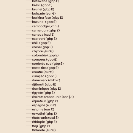
botswana (gbp £)
brésil (gbp £)
brunei (gbp £)
bulgarie (eur €)
burkina faso (gbp £)
burundi (gbp £)
cambodge (khr ៛)
cameroun (gbp £)
canada (cad $)
cap-vert (gbp £)
chili (gbp £)
chine (gbp £)
chypre (eur €)
colombie (gbp £)
comores (gbp £)
corée du sud (gbp £)
costa rica (gbp £)
croatie (eur €)
curaçao (gbp £)
danemark (dkk kr.)
djibouti (gbp £)
dominique (gbp £)
égypte (gbp £)
émirats arabes unis (aed د.إ)
équateur (gbp £)
espagne (eur €)
estonie (eur €)
eswatini (gbp £)
états-unis (usd $)
éthiopie (gbp £)
fidji (gbp £)
finlande (eur €)