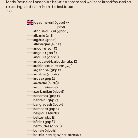
Marie Reynolds London is a holistic skincare and wellness brand focused on
restoring skin health from the inside out.
ᚠᛋᛃ
royaume-uni (gbp £)
pays
afrique du sud (gbp £)
albanie (all l)
algérie (gbp £)
allemagne (eur €)
andorre (eur €)
angola (gbp £)
anguilla (gbp £)
antigua-et-barbuda (gbp £)
arabie saoudite (sar ر.س)
argentine (gbp £)
arménie (gbp £)
aruba (gbp £)
australie (aud $)
autriche (eur €)
azerbaïdjan (gbp £)
bahamas (gbp £)
bahreïn (gbp £)
bangladesh (bdt ৳)
barbade (gbp £)
belgique (eur €)
belize (gbp £)
bénin (gbp £)
bermudes (gbp £)
bolivie (gbp £)
bosnie-herzégovine (bam км)