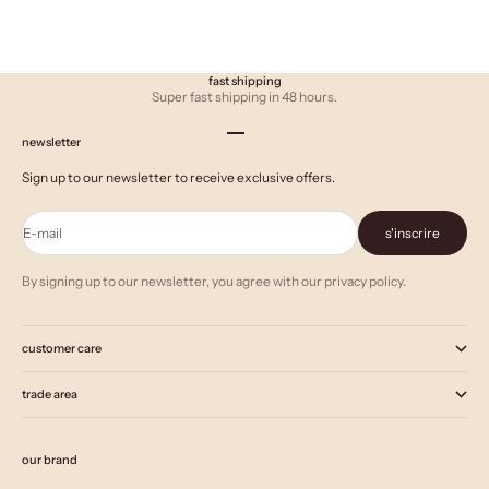
fast shipping
Super fast shipping in 48 hours.
Aller à l'élément 1
Aller à l'élément 2
Aller à l'élément 3
newsletter
Sign up to our newsletter to receive exclusive offers.
E-mail
s'inscrire
By signing up to our newsletter, you agree with our privacy policy.
customer care
trade area
our brand