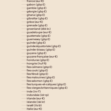
france (eur €)
gabon (gbp £)
gambie (gbp £)
géorgie (gbp £)
ghana (gbp £)
gibraltar (gbp £)
grèce (eur €)
grenade (gbp £)
groenland (dkk kr.)
guadeloupe (eur €)
guatemala (gbp £)
guernesey (gbp £)
guinée (gbp £)
guinée équatoriale (gbp £)
guinée-bissau (gbp £)
guyana (gbp £)
guyane française (eur €)
honduras (gbp £)
hongrie (huf ft)
îles caïmans (gbp £)
îles cook (gbp £)
îles féroé (gbp £)
îles malouines (gbp £)
îles salomon (gbp £)
îles turques-et-caïques (gbp £)
îles vierges britanniques (gbp £)
inde (inr ₹)
indonésie (idr rp)
irlande (eur €)
islande (isk kr)
israël (ils ₪)
italie (eur €)