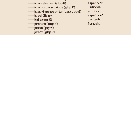
español
islas salomón (gbp £)
idioma
islas turcas y caicos (gbp £)
english
islas vírgenes británicas (gbp £)
español
israel (ils ₪)
deutsch
italia (eur €)
français
jamaica (gbp £)
japón (jpy ¥)
jersey (gbp £)
jordania (gbp £)
kazajistán (gbp £)
kenia (gbp £)
kirguistán (gbp £)
kiribati (gbp £)
kuwait (gbp £)
laos (lak ₭)
lesoto (gbp £)
letonia (eur €)
liechtenstein (gbp £)
lituania (eur €)
luxemburgo (eur €)
macedonia del norte (mkd ден)
madagascar (gbp £)
malasia (myr rm)
malaui (gbp £)
maldivas (gbp £)
malta (eur €)
marruecos (gbp £)
martinica (eur €)
mauricio (gbp £)
mauritania (gbp £)
mayotte (eur €)
méxico (gbp £)