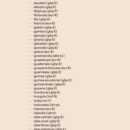
esuatini (gbp £)
etiopía (gbp £)
filipinas (php ₱)
finlandia (eur €)
fiyi (gbp £)
francia (eur €)
gabón (gbp £)
gambia (gbp £)
georgia (gbp £)
ghana (gbp £)
gibraltar (gbp £)
granada (gbp £)
grecia (eur €)
groenlandia (dkk kr.)
guadalupe (eur €)
guatemala (gbp £)
guayana francesa (eur €)
guernesey (gbp £)
guinea (gbp £)
guinea ecuatorial (gbp £)
guinea-bisáu (gbp £)
guyana (gbp £)
honduras (gbp £)
hungría (huf ft)
india (inr ₹)
indonesia (idr rp)
irlanda (eur €)
islandia (isk kr)
islas caimán (gbp £)
islas cook (gbp £)
islas feroe (gbp £)
islas malvinas (gbp £)