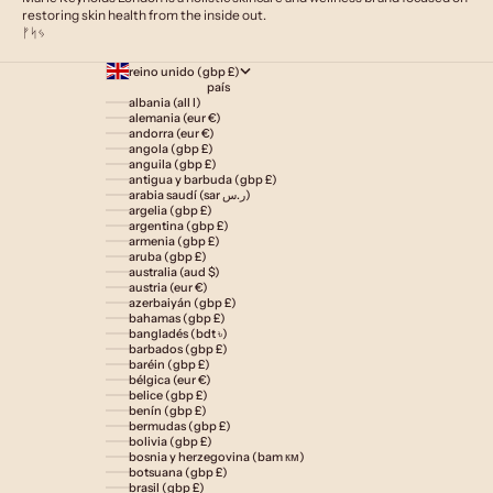
restoring skin health from the inside out.
ᚠᛋᛃ
reino unido (gbp £)
país
albania (all l)
alemania (eur €)
andorra (eur €)
angola (gbp £)
anguila (gbp £)
antigua y barbuda (gbp £)
arabia saudí (sar ر.س)
argelia (gbp £)
argentina (gbp £)
armenia (gbp £)
aruba (gbp £)
australia (aud $)
austria (eur €)
azerbaiyán (gbp £)
bahamas (gbp £)
bangladés (bdt ৳)
barbados (gbp £)
baréin (gbp £)
bélgica (eur €)
belice (gbp £)
benín (gbp £)
bermudas (gbp £)
bolivia (gbp £)
bosnia y herzegovina (bam км)
botsuana (gbp £)
brasil (gbp £)