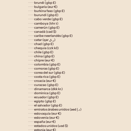
brunéi (gbp £)
bulgaria (eur €)
burkina faso (gbp £)
burundi (gbp £)
cabo verde (gbp £)
camboya (khr ៛)
camerún (gbp £)
canadá (cad $)
caribe neerlandés (gbp £)
catar (qar ر.ق)
chad (gbp £)
chequia (czk kč)
chile (gbp £)
china (gbp £)
chipre (eur €)
colombia (gbp £)
comoras (gbp £)
corea del sur (gbp £)
costa rica (gbp £)
croacia (eur €)
curazao (gbp £)
dinamarca (dkk kr.)
dominica (gbp £)
ecuador (gbp £)
egipto (gbp £)
el salvador (gbp £)
emiratos árabes unidos (aed د.إ)
eslovaquia (eur €)
eslovenia (eur €)
españa (eur €)
estados unidos (usd $)
estonia (eur €)